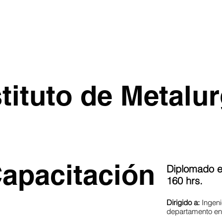
CIOS
CAPACITACION
CERTIFICACIONES CONOCER
CA
stituto de Metalur
apacitación
Diplomado e
160 hrs.
Dirigido a:
Ingeni
departamento en 