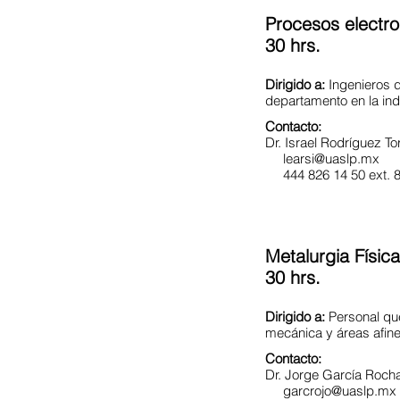
Procesos electrol
30 hrs.
Dirigido a:
Ingenieros 
departamento en la ind
Contacto:
Dr. Israel Rodríguez 
learsi@uaslp.mx
444 826 14 50 ext. 
Metalurgia Físic
30 hrs.
Dirigido a:
Personal que
mecánica y áreas afin
Contacto:
Dr. Jorge García Ro
garcrojo@uaslp.mx