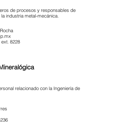
eros de procesos y responsables de
la industria metal-mecánica.
a Rocha
lp.mx
ext. 8228
Mineralógica
ersonal relacionado con la Ingeniería de
rres
8236