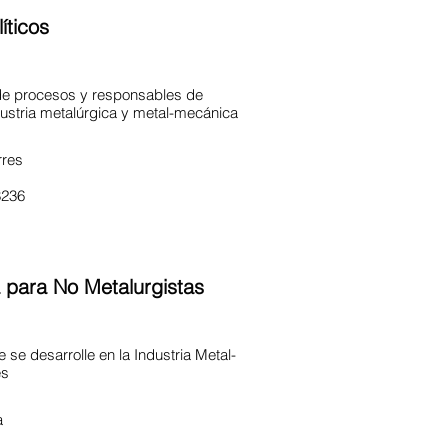
íticos
de procesos y responsables de
ustria metalúrgica y metal-mecánica
Torres
8236
a para No Metalurgistas
 se desarrolle en la Industria Metal-
es
cha