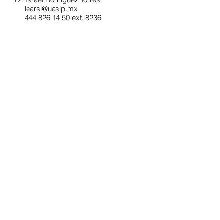
learsi@uaslp.mx
444 826 14 50 ext. 8236
Geomicrobiología ambiental
Dirigido a industria minero metalúrgica
Contacto:
Dr. Israel Rodríguez Torres
learsi@uaslp.mx
444 826 14 50 ext. 8236
Geomicrobiología ambiental
Dirigido a industria minero metalúrgica