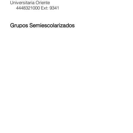
Universitaria Oriente
4448321000 Ext: 9341
Grupos Semiescolarizados
(Actividades complementarias
para el desarrollo infantil, manejo
emocional y estilos parentales)
Dirigido a:
Niños y adolescentes de 2 a
18 años
Contacto:
Carretera Central Km 424.5, Zona
Universitaria Oriente
4448321000 Ext: 9341
Procesos Cognitivos Básicos,
Intermedios y Avanzados
Dirigido a:
Personas asignadas a grupos
según edad, nivel de aptitudes y