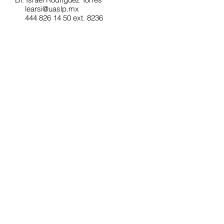
learsi@uaslp.mx
444 826 14 50 ext. 8236
Geomicrobiología ambiental
Dirigido a industria minero metalúrgica
Contacto:
Dr. Israel Rodríguez Torres
learsi@uaslp.mx
444 826 14 50 ext. 8236
Geomicrobiología ambiental
Dirigido a industria minero metalúrgica